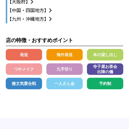
【大阪府】
【中国・四国地方】
【九州・沖縄地方】
店の特徴・おすすめポイント
発送
海外発送
本の貸し出し
寺子屋お茶会
つやメイク
九字切り
出陣の儀
檄文気愛合戦
一人さん会
予約制