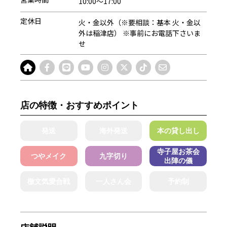
10:00～17:00
定休日
火・金以外（※要相談：基本 火・金以
外は稲津店） ※事前にお電話下さいま
せ
店の特徴・おすすめポイント
発送
海外発送
本の貸し出し
寺子屋お茶会
つやメイク
九字切り
出陣の儀
檄文気愛合戦
一人さん会
予約制
店舗説明