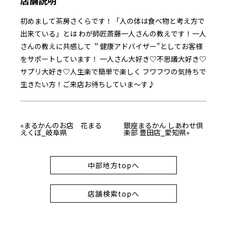
初めまして茶房さくらです！「人の体は食べ物と考え方で
出来ている」とは わが師匠斎藤一人さんの教えです！一人
さんの教えに共感して ＂健康アドバイザー”としてお客様
をサポートしています！ 一人さん大好き♡不思議大好き♡
サプリ大好き♡人生楽で簡単で楽しく フワフワの気持ちで
生きたい方！ご来店お待ちしていま～す♪
«まるかんのお店 花まる
銀座まるかん しあわせ倶
えくぼ_岐阜県
楽部 豊田店_愛知県»
中部地方topへ
店舗検索topへ