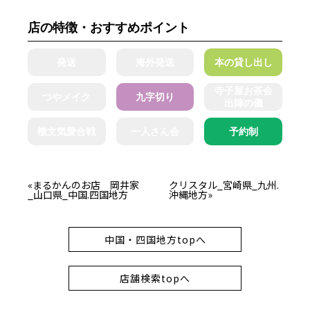
店の特徴・おすすめポイント
発送
海外発送
本の貸し出し
寺子屋お茶会
つやメイク
九字切り
出陣の儀
檄文気愛合戦
一人さん会
予約制
«まるかんのお店 岡井家
クリスタル_宮崎県_九州.
_山口県_中国.四国地方
沖縄地方»
中国・四国地方topへ
店舗検索topへ